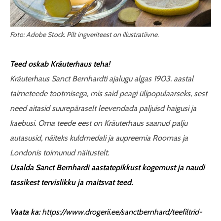
Foto: Adobe Stock. Pilt ingveriteest on illustratiivne.
Teed oskab Kräuterhaus teha!
Kräuterhaus Sanct Bernhardti ajalugu algas 1903. aastal
taimeteede tootmisega, mis said peagi ülipopulaarseks, sest
need aitasid suurepäraselt leevendada paljuisd haigusi ja
kaebusi. Oma teede eest on Kräuterhaus saanud palju
autasusid, näiteks kuldmedali ja aupreemia Roomas ja
Londonis toimunud näitustelt.
Usalda Sanct Bernhardi aastatepikkust kogemust ja naudi
tassikest tervislikku ja maitsvat teed.
Vaata ka:
https://www.drogerii.ee/sanctbernhard/teefiltrid-