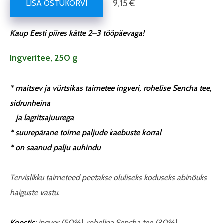
9,15 €
LISA OSTUKORVI
Kaup Eesti piires kätte 2–3 tööpäevaga!
Ingveritee, 250 g
* maitsev ja vürtsikas taimetee
ingveri, rohelise Sencha tee,
sidrunheina
ja lagritsajuurega
* suurepärane toime paljude kaebuste korral
* on saanud palju auhindu
Tervislikku taimeteed peetakse oluliseks koduseks abinõuks
haiguste vastu.
Koostis
: ingver (50%), roheline Sencha tee (30%),