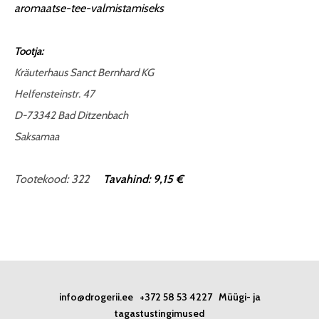
aromaatse-tee-valmistamiseks
Tootja:
Kräuterhaus Sanct Bernhard KG
Helfensteinstr. 47
D-73342 Bad Ditzenbach
Saksamaa
Tootekood: 322
Tavahind: 9,15 €
info@drogerii.ee
+372 58 53 4227
Müügi- ja
tagastustingimused