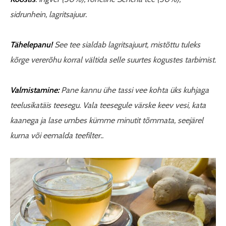
sidrunhein, lagritsajuur.
Tähelepanu!
See tee sialdab lagritsajuurt, mistõttu tuleks
kõrge vererõhu korral vältida selle suurtes kogustes tarbimist.
Valmistamine:
Pane kannu ühe tassi vee kohta üks kuhjaga
teelusikatäis teesegu. Vala teesegule värske keev vesi, kata
kaanega ja lase umbes kümme minutit tõmmata, seejärel
kurna või eemalda teefilter..