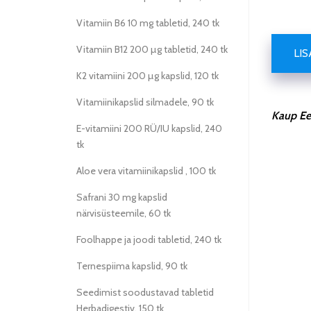
Vitamiin B6 10 mg tabletid, 240 tk
Vitamiin B12 200 µg tabletid, 240 tk
LI
K2 vitamiini 200 µg kapslid, 120 tk
Vitamiinikapslid silmadele, 90 tk
Kaup Ees
E-vitamiini 200 RÜ/IU kapslid, 240
tk
Aloe vera vitamiinikapslid , 100 tk
Safrani 30 mg kapslid
närvisüsteemile, 60 tk
Foolhappe ja joodi tabletid, 240 tk
Ternespiima kapslid, 90 tk
Seedimist soodustavad tabletid
Herbadigestiv, 150 tk