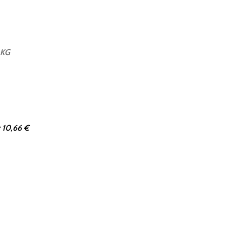
 KG
 10,66 €