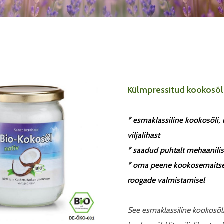
Külmpressitud kookosõli
* esmaklassiline kookosõli
viljalihast
* saadud puhtalt mehaanilise
* oma peene kookosemaitseg
roogade valmistamisel
See esmaklassiline kookosõli