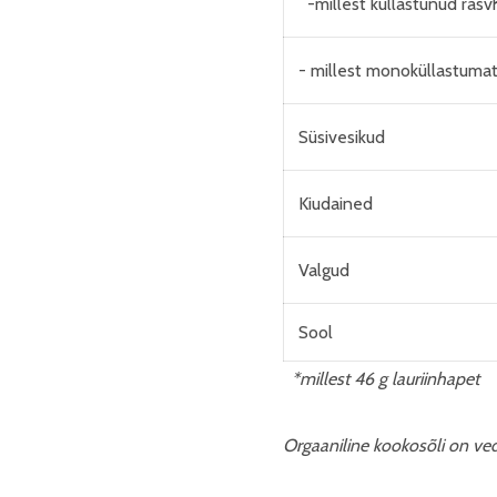
-millest küllastunud ras
- millest monoküllastuma
Süsivesikud
Kiudained
Valgud
Sool
*millest 46 g lauriinhapet
Orgaaniline kookosõli on ved