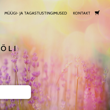
MÜÜGI- JA TAGASTUSTINGIMUSED
KONTAKT
lisati ostukorvi.
Vaata ostukorvi
ÕLI