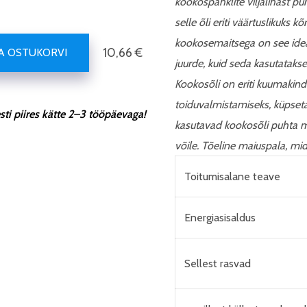
kookospähklite viljalihast pu
selle õli eriti väärtuslikuks
kookosemaitsega on see idea
10,66 €
SA OSTUKORVI
juurde, kuid seda kasutatakse
Kookosõli on eriti kuumakinde
toiduvalmistamiseks, küpsetam
ti piires kätte 2–3 tööpäevaga!
kasutavad kookosõli puhta mä
võile. Tõeline maiuspala, mid
Toitumisalane teave
Energiasisaldus
Sellest rasvad