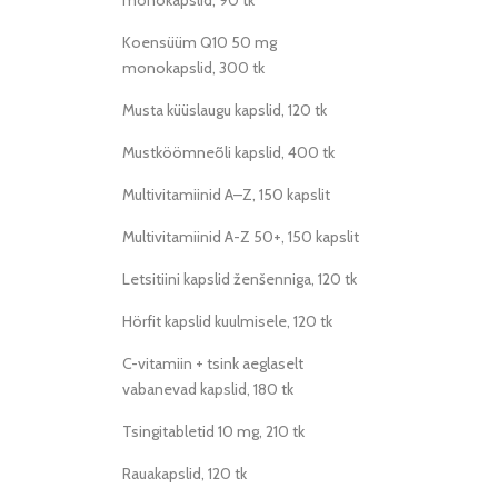
monokapslid, 90 tk
Koensüüm Q10 50 mg
monokapslid, 300 tk
Musta küüslaugu kapslid, 120 tk
Mustköömneõli kapslid, 400 tk
Multivitamiinid A–Z, 150 kapslit
Multivitamiinid A-Z 50+, 150 kapslit
Letsitiini kapslid ženšenniga, 120 tk
Hörfit kapslid kuulmisele, 120 tk
C-vitamiin + tsink aeglaselt
vabanevad kapslid, 180 tk
Tsingitabletid 10 mg, 210 tk
Rauakapslid, 120 tk