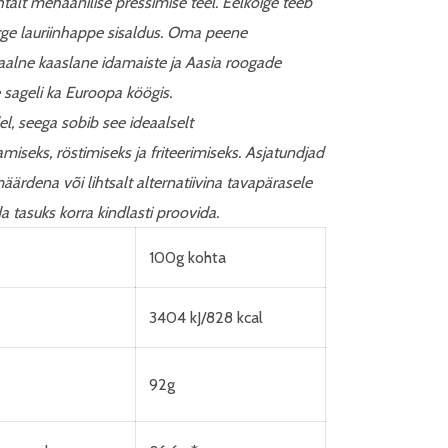
htalt mehaanilise pressimise teel. Eelkõige teeb
 kõrge lauriinhappe sisaldus. Oma peene
alne kaaslane idamaiste ja Aasia roogade
 sageli ka Euroopa köögis.
l, seega sobib see ideaalselt
iseks, röstimiseks ja friteerimiseks. Asjatundjad
ärdena või lihtsalt alternatiivina tavapärasele
a tasuks korra kindlasti proovida.
100g kohta
3404 kJ/828 kcal
92g