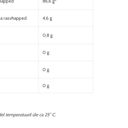
vhapped
86,6 g*
ta rasvhapped
4,6 g
0,8 g
0 g
0 g
0 g
el temperatuuril üle ca 25° C.