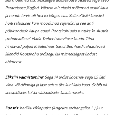
kes mõlemad olid keskaegse arstiteaduse olulised tegelased,
Paracelsuse järgijad. Väidetavalt elasid mõlemad arstid kaua
ja nende tervis oli hea ka kõrges eas. Selle eliksiiri koostist
hoiti saladuses kuni möödunud sajandini ja see anti
põlvkondade kaupa edasi. Rootsirohi said tuntuks ka Austria
„rohuteadlase” Maria Trebeni soovituse kaudu. Täna
hindavad paljud Kräuterhaus Sanct Bernhardi rahulolevad
kliendid Rootsirohu ürdisegu kui mitmekülgset kodust
abimeest.
Eliksiiri valmistamine:
Sega 14 ürdist koosnev segu 1,5 liitri
viina või džinniga ja lase seista üks kuni kaks kuud. Sobib nii
seespidiseks kui ka välispidiseks kasutamiseks.
Koostis:
hariliku kikkaputke (Angelica archangelica L.) juur,