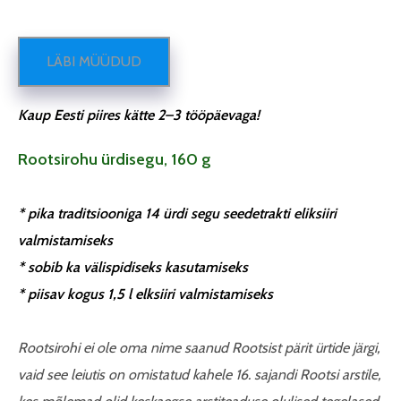
LÄBI MÜÜDUD
Kaup Eesti piires kätte 2–3 tööpäevaga!
Rootsirohu ürdisegu, 160 g
* pika traditsiooniga 14 ürdi segu seedetrakti eliksiiri
valmistamiseks
* sobib ka välispidiseks kasutamiseks
* piisav kogus 1,5 l elksiiri valmistamiseks
Rootsirohi ei ole oma nime saanud Rootsist pärit ürtide järgi,
vaid see leiutis on omistatud kahele 16. sajandi Rootsi arstile,