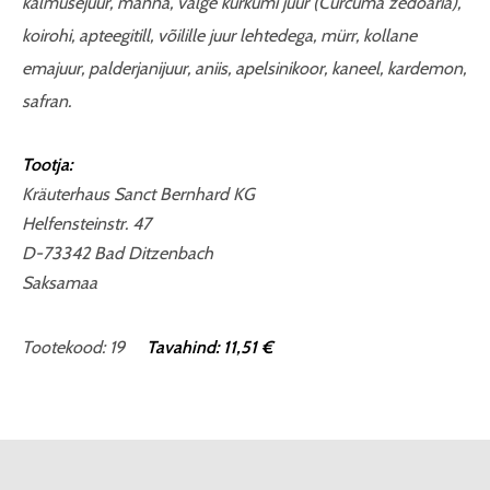
kalmusejuur, manna, valge kurkumi juur (Curcuma zedoaria),
koirohi, apteegitill, võilille juur lehtedega, mürr, kollane
emajuur, palderjanijuur, aniis, apelsinikoor, kaneel, kardemon,
safran.
Tootja:
Kräuterhaus Sanct Bernhard KG
Helfensteinstr. 47
D-73342 Bad Ditzenbach
Saksamaa
Tootekood: 19
Tavahind: 11,51 €