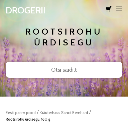
DROGERII
lisati ostukorvi.
Vaata ostukorvi
ROOTSIROHU
ÜRDISEGU
/
/
Eesti parim pood
Kräuterhaus Sanct Bernhard
Rootsirohu ürdisegu, 160 g