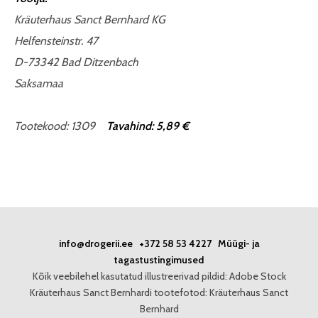
Kräuterhaus Sanct Bernhard KG
Helfensteinstr. 47
D-73342 Bad Ditzenbach
Saksamaa
Tootekood: 1309
Tavahind: 5,89 €
info@drogerii.ee
+372 58 53 4227
Müügi- ja
tagastustingimused
Kõik veebilehel kasutatud illustreerivad pildid: Adobe Stock
Kräuterhaus Sanct Bernhardi tootefotod: Kräuterhaus Sanct
Bernhard