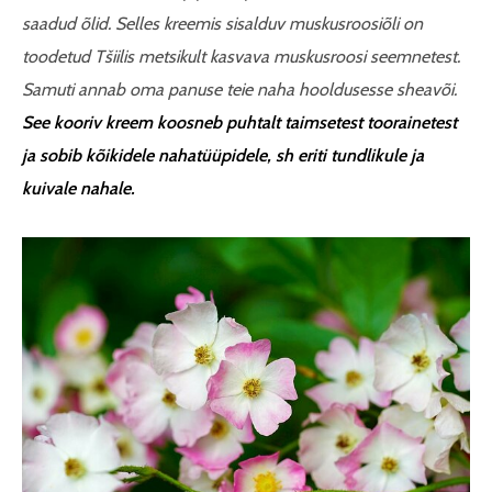
saadud õlid. Selles kreemis sisalduv muskusroosiõli on
toodetud Tšiilis metsikult kasvava muskusroosi seemnetest.
Samuti annab oma panuse teie naha hooldusesse sheavõi.
See kooriv kreem koosneb puhtalt taimsetest toorainetest
ja sobib kõikidele nahatüüpidele, sh eriti tundlikule ja
kuivale nahale.