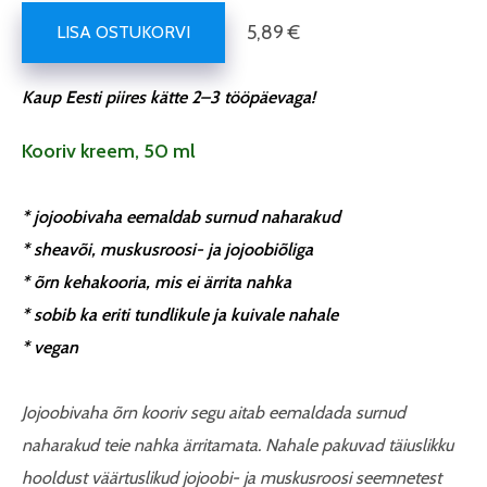
5,89 €
LISA OSTUKORVI
Kaup Eesti piires kätte 2–3 tööpäevaga!
Kooriv kreem, 50 ml
* jojoobivaha eemaldab surnud naharakud
* sheavõi, muskusroosi- ja jojoobiõliga
* õrn kehakooria, mis ei ärrita nahka
* sobib ka eriti tundlikule ja kuivale nahale
* vegan
Jojoobivaha õrn kooriv segu aitab eemaldada surnud
naharakud teie nahka ärritamata. Nahale pakuvad täiuslikku
hooldust väärtuslikud jojoobi- ja muskusroosi seemnetest