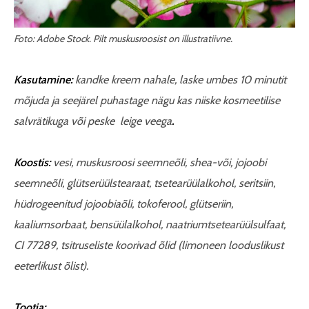
Foto: Adobe Stock. Pilt muskusroosist on illustratiivne.
Kasutamine:
kandke kreem nahale, laske umbes 10 minutit
mõjuda ja seejärel puhastage nägu kas niiske kosmeetilise
salvrätikuga või peske leige veega
.
Koostis:
vesi, muskusroosi seemneõli, shea-või, jojoobi
seemneõli, glütserüülstearaat, tsetearüülalkohol, seritsiin,
hüdrogeenitud jojoobiaõli, tokoferool, glütseriin,
kaaliumsorbaat, bensüülalkohol, naatriumtsetearüülsulfaat,
CI 77289, tsitruseliste koorivad õlid (limoneen looduslikust
eeterlikust õlist).
Tootja: