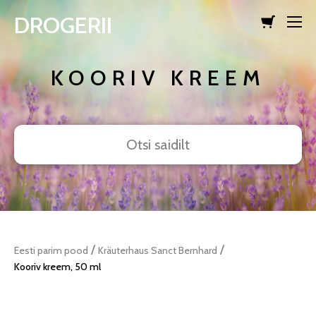
DROGERII
lisati ostukorvi.
Vaata ostukorvi
KOORIV KREEM
/
/
Eesti parim pood
Kräuterhaus Sanct Bernhard
Kooriv kreem, 50 ml