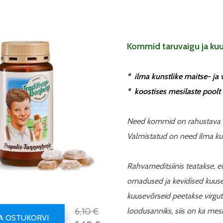
Kommid taruvaigu ja k
* ilma kunstlike maitse- ja 
* koostises mesilaste poolt
Need kommid on rahustava to
Valmistatud on need ilma kun
Rahvameditsiinis teatakse, e
omadused ja kevidised kuuse
kuusevõrseid peetakse virgu
6,10 €
loodusanniks, siis on ka me
SA OSTUKORVI