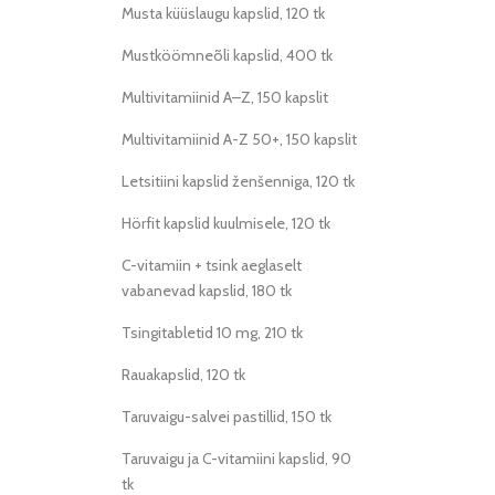
Musta küüslaugu kapslid, 120 tk
Mustköömneõli kapslid, 400 tk
Multivitamiinid A–Z, 150 kapslit
Multivitamiinid A-Z 50+, 150 kapslit
Letsitiini kapslid ženšenniga, 120 tk
Hörfit kapslid kuulmisele, 120 tk
C-vitamiin + tsink aeglaselt
vabanevad kapslid, 180 tk
Tsingitabletid 10 mg, 210 tk
Rauakapslid, 120 tk
Taruvaigu-salvei pastillid, 150 tk
Taruvaigu ja C-vitamiini kapslid, 90
tk