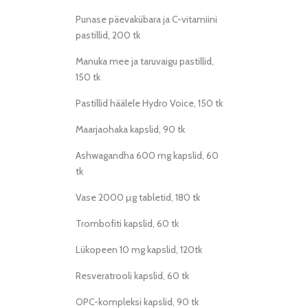
Punase päevakübara ja C-vitamiini
pastillid, 200 tk
Manuka mee ja taruvaigu pastillid,
150 tk
Pastillid häälele Hydro Voice, 150 tk
Maarjaohaka kapslid, 90 tk
Ashwagandha 600 mg kapslid, 60
tk
Vase 2000 µg tabletid, 180 tk
Trombofiti kapslid, 60 tk
Lükopeen 10 mg kapslid, 120tk
Resveratrooli kapslid, 60 tk
OPC-kompleksi kapslid, 90 tk