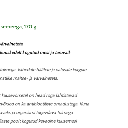
uusemeega, 170 g
värvaineteta
 kuuskedelt kogutud mesi ja taruvaik
imega kähedale häälele ja valusale kurgule.
stlike maitse- ja värvaineteta.
t kuusevõrsetel on head röga lahtistavad
võrsed on ka antibiootiliste omadustega. Kuna
tavaks ja organismi tugevdava toimega
silaste poolt kogutud kevadine kuusemesi