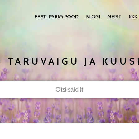
EESTI PARIM POOD
BLOGI
MEIST
KKK
 TARUVAIGU JA KUU