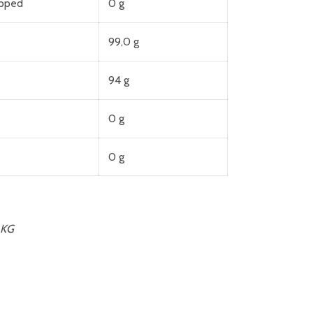
apped
0 g
99,0 g
94 g
0 g
0 g
 KG