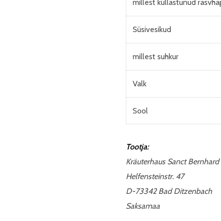
millest küllastunud rasvh
Süsivesikud
millest suhkur
Valk
Sool
Tootja:
Kräuterhaus Sanct Bernhard
Helfensteinstr. 47
D-73342 Bad Ditzenbach
Saksamaa