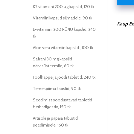
K2 vitamiini 200 µg kapslid, 120 tk
Vitamiinikapslid silmadele, 90 tk
Kaup Ees
E-vitamiini 200 RÜ/IU kapslid, 240
tk
Aloe vera vitamiinikapslid , 100 tk
Safrani 30 mg kapslid
närvisüsteemile, 60 tk
Foolhappe ja joodi tabletid, 240 tk
Ternespiima kapslid, 90 tk
Seedimist soodustavad tabletid
Herbadigestiv, 150 tk
Artišoki ja papaia tabletid
seedimisele, 160 tk