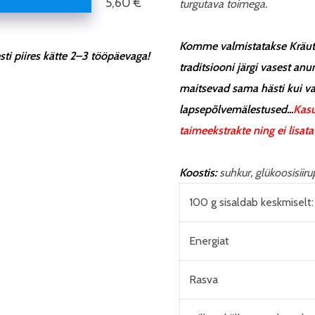
5,60 €
turgutava toimega.
Komme valmistatakse Kräut
ti piires kätte 2–3 tööpäevaga!
traditsiooni järgi vasest 
maitsevad sama hästi kui v
lapsepõlvemälestused...
Kasu
taimeekstrakte ning ei lisata
Koostis:
suhkur, glükoosisiiru
100 g sisaldab keskmiselt:
Energiat
Rasva