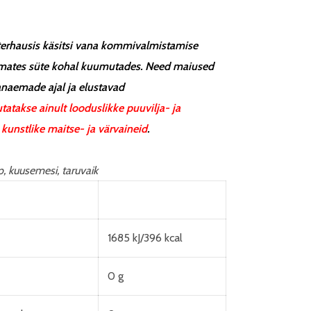
erhausis käsitsi vana kommivalmistamise
anumates süte kohal kuumutades. Need maiused
anaemade ajal ja elustavad
tatakse ainult looduslikke puuvilja- ja
 kunstlike maitse- ja värvaineid
.
p, kuusemesi, taruvaik
1685 kJ/396 kcal
0 g