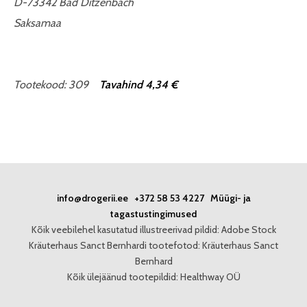
D-73342 Bad Ditzenbach
Saksamaa
Tootekood: 309
Tavahind 4,34 €
info@drogerii.ee
+372 58 53 4227
Müügi- ja
tagastustingimused
Kõik veebilehel kasutatud illustreerivad pildid: Adobe Stock
Kräuterhaus Sanct Bernhardi tootefotod: Kräuterhaus Sanct
Bernhard
Kõik ülejäänud tootepildid: Healthway OÜ