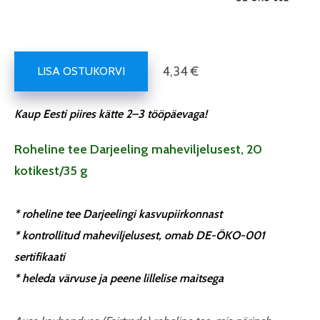
4,34 €
LISA OSTUKORVI
Kaup Eesti piires kätte 2–3 tööpäevaga!
Roheline tee Darjeeling maheviljelusest, 20
kotikest/35 g
* roheline tee Darjeelingi kasvupiirkonnast
* kontrollitud maheviljelusest, omab DE-ÖKO-001
sertifikaati
* heleda värvuse ja peene lillelise maitsega