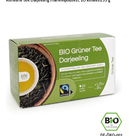
Roheline tee Darjeeling maheviljelusest, 20 kotikest/35 g