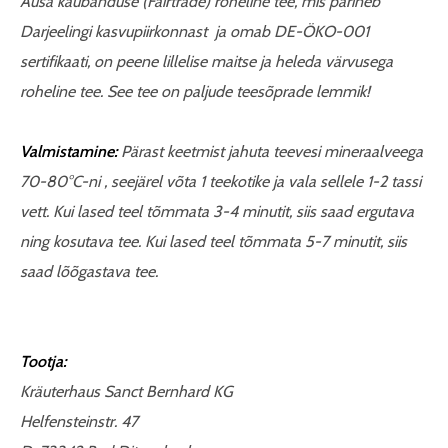
Ausa kaubanduse (Fairtrade) roheline tee, mis pärineb
Darjeelingi kasvupiirkonnast ja omab DE-ÖKO-001
sertifikaati, on peene lillelise maitse ja heleda värvusega
roheline tee. See tee on paljude teesõprade lemmik!
Valmistamine:
Pärast keetmist jahuta teevesi mineraalveega
70-80°C-ni , seejärel võta 1 teekotike ja vala sellele 1-2 tassi
vett.
Kui lased teel tõmmata 3-4 minutit, siis saad ergutava
ning kosutava tee. Kui lased teel tõmmata 5-7 minutit, siis
saad lõõgastava tee.
Tootja:
Kräuterhaus Sanct Bernhard KG
Helfensteinstr. 47