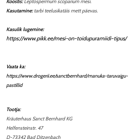
Koostis:
Leptospermum scoparium mesi.
Kasutamine:
tarbi teelusikatäis mett päevas.
Kasulik lugemine:
https://www.pikk.ee/mesi-on-toidupuramiidi-tipus/
Vaata ka:
https://www.drogerii.ee/sanctbernhard/manuka-taruvaigu-
pastillid
Tootja:
Kräuterhaus Sanct Bernhard KG
Helfensteinstr. 47
D-73342 Bad Ditzenbach