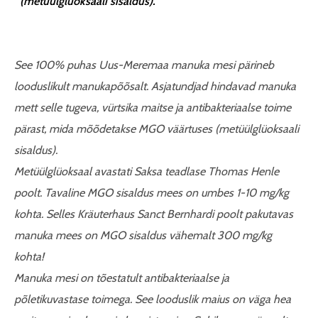
(metüülglüoksaali sisaldus).
See 100% puhas Uus-Meremaa manuka mesi pärineb
looduslikult manukapõõsalt. Asjatundjad hindavad manuka
mett selle tugeva, vürtsika maitse ja antibakteriaalse toime
pärast, mida mõõdetakse MGO väärtuses (metüülglüoksaali
sisaldus).
Metüülglüoksaal avastati Saksa teadlase Thomas Henle
poolt. Tavaline MGO sisaldus mees on umbes 1-10 mg/kg
kohta. Selles Kräuterhaus Sanct Bernhardi poolt pakutavas
manuka mees on MGO sisaldus vähemalt 300 mg/kg
kohta!
Manuka mesi on tõestatult antibakteriaalse ja
põletikuvastase toimega. See looduslik maius on väga hea