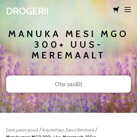
DROGERII
lisati ostukorvi.
Vaata ostukorvi
MANUKA MESI MGO
300+ UUS-
MEREMAALT
/
/
Eesti parim pood
Kräuterhaus Sanct Bernhard