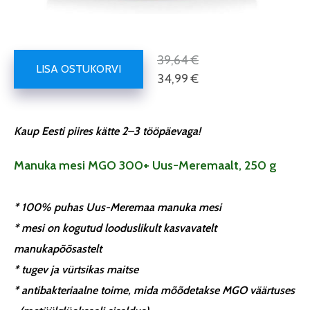
39,64 €
LISA OSTUKORVI
34,99 €
Kaup Eesti piires kätte 2–3 tööpäevaga!
Manuka mesi MGO 300+ Uus-Meremaalt, 250 g
* 100% puhas Uus-Meremaa manuka mesi
* mesi on kogutud looduslikult kasvavatelt
manukapõõsastelt
* tugev ja vürtsikas maitse
* antibakteriaalne toime, mida mõõdetakse MGO väärtuses