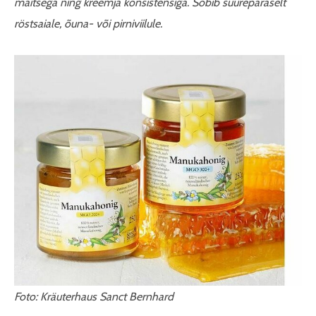
maitsega ning kreemja konsistensiga. Sobib suurepäraselt
röstsaiale, õuna- või pirniviilule.
Foto: Kräuterhaus Sanct Bernhard