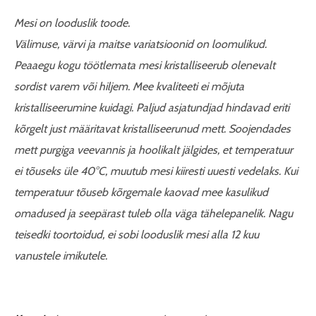
Mesi on looduslik toode.
Välimuse, värvi ja maitse variatsioonid on loomulikud.
Peaaegu kogu töötlemata mesi kristalliseerub olenevalt
sordist varem või hiljem. Mee kvaliteeti ei mõjuta
kristalliseerumine kuidagi. Paljud asjatundjad hindavad eriti
kõrgelt just määritavat kristalliseerunud mett. Soojendades
mett purgiga veevannis ja hoolikalt jälgides, et temperatuur
ei tõuseks üle 40°C, muutub mesi kiiresti uuesti vedelaks. Kui
temperatuur tõuseb kõrgemale kaovad mee kasulikud
omadused ja seepärast tuleb olla väga tähelepanelik. Nagu
teisedki toortoidud, ei sobi looduslik mesi alla 12 kuu
vanustele imikutele.