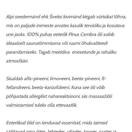
Alpi seedermänd ehk Šveitsi kivimänd kiirgab vürtsikat lõhna,
mis on paljude inimeste arvates kasulik tervisliku ja kosutava
une jaoks. 100% puhas eeterlik Pinus Cembra õli sobib
ideaalselt saunatõmmisena või ruumi õhukvaliteedi
parandamiseks. Tagab meeldiva enesetunde ja rahuliku
atmosfääri.
Sisaldab alfa-pineeni, limoneeni, beeta-pineeni, ß-
fellandreeni, beeta-karüofüleeni. Kuna see õli võib
põhjustada allergilist nahareaktsiooni, siis massaažiõli
valmistamisel tuleks olla ettevaatlik.
Eeterlikud õlid on lenduvad essentsid, mida taimed
säilitavad oma õites, lehtedes, viljades, koores, juurtes ja