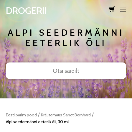
DROGERII
lisati ostukorvi.
Vaata ostukorvi
ALPI SEEDERMÄNNI
EETERLIK ÕLI
/
/
Eesti parim pood
Kräuterhaus Sanct Bernhard
Alpi seedermänni eeterlik õli, 30 ml