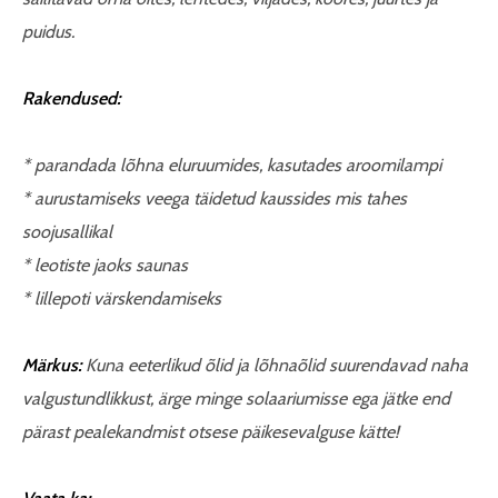
puidus.
Rakendused:
* parandada lõhna eluruumides, kasutades aroomilampi
* aurustamiseks veega täidetud kaussides mis tahes
soojusallikal
* leotiste jaoks saunas
* lillepoti värskendamiseks
Märkus:
Kuna eeterlikud õlid ja lõhnaõlid suurendavad naha
valgustundlikkust, ärge minge solaariumisse ega jätke end
pärast pealekandmist otsese päikesevalguse kätte!