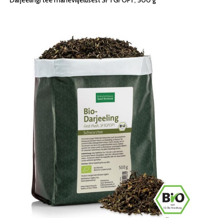
Darjeelingi tee maheviljelusest SFTGFOP1 , 500 g