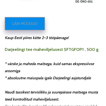
LÄBI MÜÜDUD
Kaup Eesti piires kätte 2–3 tööpäevaga!
Darjeelingi tee maheviljelusest SFTGFOP1 , 500 g
* värske ja maheda maitsega, kuid samas ekspressiivse
aroomiga
* absoluutne maiuspala igale Darjeelingi asjatundjale
Naudi tassikest tervislikku ja suurepärase maitsega musta
teed kontrollitud maheviljelusest.