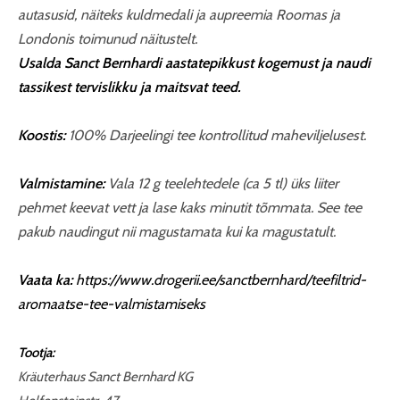
autasusid, näiteks kuldmedali ja aupreemia Roomas ja
Londonis toimunud näitustelt.
Usalda Sanct Bernhardi aastatepikkust kogemust ja naudi
tassikest tervislikku ja maitsvat teed.
Koostis:
100% Darjeelingi tee kontrollitud maheviljelusest.
Valmistamine:
Vala 12 g teelehtedele (ca 5 tl) üks liiter
pehmet keevat vett ja lase kaks minutit tõmmata. See tee
pakub naudingut nii magustamata kui ka magustatult.
Vaata ka:
https://www.drogerii.ee/sanctbernhard/teefiltrid-
aromaatse-tee-valmistamiseks
Tootja:
Kräuterhaus Sanct Bernhard KG