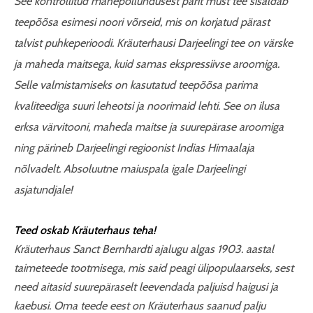
See kontrollitud mahepõllundusest pärit must tee sisaldab
teepõõsa esimesi noori võrseid, mis on korjatud pärast
talvist puhkeperioodi. Kräuterhausi Darjeelingi tee on värske
ja maheda maitsega, kuid samas ekspressiivse aroomiga.
Selle valmistamiseks on kasutatud teepõõsa parima
kvaliteediga suuri leheotsi ja noorimaid lehti.
See on ilusa
erksa värvitooni, maheda maitse ja suurepärase aroomiga
ning pärineb Darjeelingi regioonist Indias Himaalaja
nõlvadelt.
Absoluutne maiuspala igale Darjeelingi
asjatundjale!
Teed oskab Kräuterhaus teha!
Kräuterhaus Sanct Bernhardti ajalugu algas 1903. aastal
taimeteede tootmisega, mis said peagi ülipopulaarseks, sest
need aitasid suurepäraselt leevendada paljuisd haigusi ja
kaebusi. Oma teede eest on Kräuterhaus saanud palju