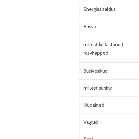
Energiasisaldus
Rasva
millest küllastunud
rasvhapped
Süsivesikud
millest suhkur
Kiudained
Valgud
Sool