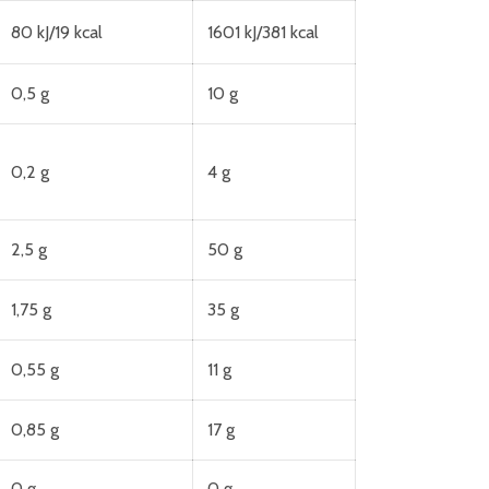
80 kJ/19 kcal
1601 kJ/381 kcal
0,5 g
10 g
0,2 g
4 g
2,5 g
50 g
1,75 g
35 g
0,55 g
11 g
0,85 g
17 g
0 g
0 g