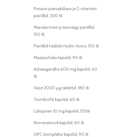
Punase päevakübara ja C-vitamiini
pastillid, 200 tk
Manuka mee ja taruvaigu pastillid,
150 tk
Pastillid häälele Hydro Voice, 150 tk
Maarjaohaka kapslid, 90 tk
Ashwagandha 600 mg kapslid, 60
tk
Vase 2000 µg tabletid, 180 tk
Trombofiti kapslid, 60 tk
Lükopeen 10 mg kapslid, 120tk
Resveratrooli kapslid, 60 tk
OPC-kompleksi kapslid, 90 tk