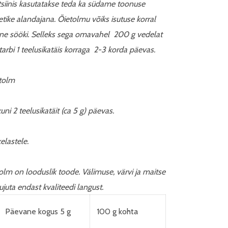
siinis kasutatakse teda ka südame toonuse
letike alandajana. Õietolmu võiks isutuse korral
ne sööki. Selleks sega omavahel 200 g vedelat
arbi 1 teelusikatäis korraga 2-3 korda päevas.
tolm
uni 2 teelusikatäit (ca 5 g) päevas.
kelastele.
olm on looduslik toode. Välimuse, värvi ja maitse
juta endast kvaliteedi langust.
Päevane kogus 5 g
100 g kohta