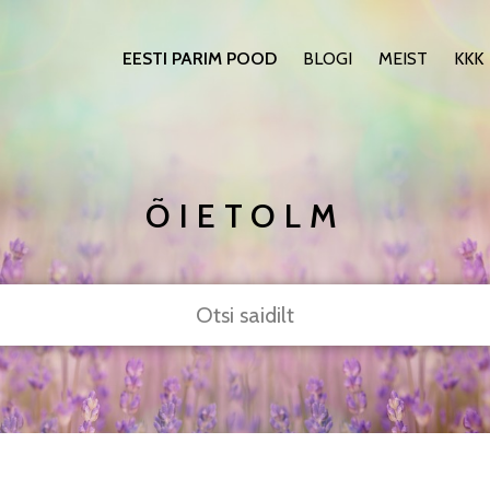
EESTI PARIM POOD
BLOGI
MEIST
KKK
ÕIETOLM