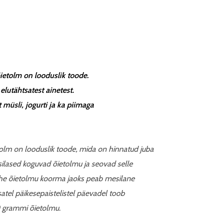
ietolm on looduslik toode.
lutähtsatest ainetest.
müsli, jogurti ja ka piimaga
tolm on looduslik toode, mida on hinnatud juba
lased koguvad õietolmu ja seovad selle
 Ühe õietolmu koorma jaoks peab mesilane
atel päikesepaistelistel päevadel toob
0 grammi õietolmu.