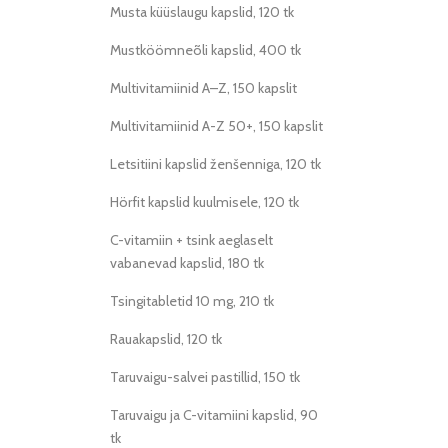
Musta küüslaugu kapslid, 120 tk
Mustköömneõli kapslid, 400 tk
Multivitamiinid A–Z, 150 kapslit
Multivitamiinid A-Z 50+, 150 kapslit
Letsitiini kapslid ženšenniga, 120 tk
Hörfit kapslid kuulmisele, 120 tk
C-vitamiin + tsink aeglaselt
vabanevad kapslid, 180 tk
Tsingitabletid 10 mg, 210 tk
Rauakapslid, 120 tk
Taruvaigu-salvei pastillid, 150 tk
Taruvaigu ja C-vitamiini kapslid, 90
tk