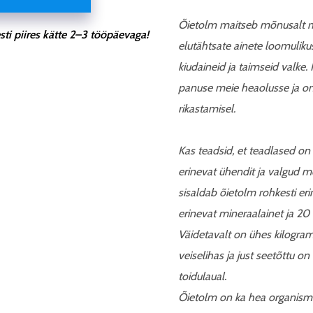
Õietolm maitseb mõnusalt müs
ti piires kätte 2–3 tööpäevaga!
elutähtsate ainete loomuliku
kiudaineid ja taimseid valke
panuse meie heaolusse ja on
rikastamisel.
Kas teadsid, et teadlased on
erinevat ühendit ja valgud 
sisaldab õietolm rohkesti er
erinevat mineraalainet ja 20
Väidetavalt on ühes kilogra
veiselihas ja just seetõttu o
toidulaual.
Õietolm on ka hea organismi 