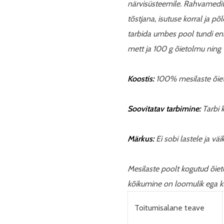
närvisüsteemile. Rahvamedit
tõstjana, isutuse korral ja põ
tarbida umbes pool tundi en
mett ja 100 g õietolmu ning t
Koostis:
100% mesilaste õie
Soovitatav tarbimine:
Tarbi k
Märkus:
Ei sobi lastele ja väi
Mesilaste poolt kogutud õiet
kõikumine on loomulik ega ku
Toitumisalane teave