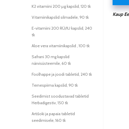
K2 vitamiini 200 µg kapslid, 120 tk
Kaup Ees
Vitamiinikapslid silmadele, 90 tk
E-vitamiini 200 RÜ/IU kapslid, 240
tk
Aloe vera vitamiinikapslid , 100 tk
Safrani 30 mg kapslid
närvisüsteemile, 60 tk
Foolhappe ja joodi tabletid, 240 tk
Ternespiima kapslid, 90 tk
Seedimist soodustavad tabletid
Herbadigestiv, 150 tk
Artišoki ja papaia tabletid
seedimisele, 160 tk