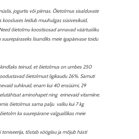
lis, jogurtis või piimas. Õietolmus sisalduvate
s koosluses leidub muuhulgas süsivesikuid,
. Need õietolmu koostisosad annavad väärtusliku
 suurepäraseks lisandiks meie igapäevase toidu
 kindlaks teinud, et õietolmus on umbes 250
moodustavad õietolmust ligikaudu 26%. Samuti
inevaid suhkruid, enam kui 40 ensüümi, 29
 elutähtsat aminohapet ning erinevaid vitamiine.
mmis õietolmus sama palju valku kui 7 kg
n õietolm ka suurepärane valguallikas meie
toniseerija, tõstab söögiisu ja mõjub hästi