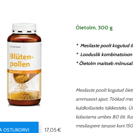
Õietolm, 300 g
* Mesilaste poolt kogutud õ
* Looduslik kombinatsioon e
* Õietolm maitseb mõnusalt 
Mesilaste poolt kogutud õie
ammusest ajast. Töökad mesi
kuldkollasteks tükikesteks.
külastama umbes 80 õit. Ilus
mesilaspere tarusse kuni 15
17,05 €
SA OSTUKORVI