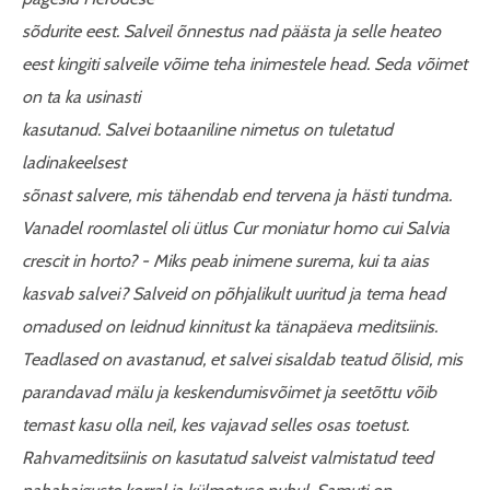
sõdurite eest. Salveil õnnestus nad päästa ja selle heateo
eest kingiti salveile võime teha inimestele head. Seda võimet
on ta ka usinasti
kasutanud. Salvei botaaniline nimetus on tuletatud
ladinakeelsest
sõnast salvere, mis tähendab end tervena ja hästi tundma.
Vanadel roomlastel oli ütlus Cur moniatur homo cui Salvia
crescit in horto? - Miks peab inimene surema, kui ta aias
kasvab salvei? Salveid on põhjalikult uuritud ja tema head
omadused on leidnud kinnitust ka tänapäeva meditsiinis.
Teadlased on avastanud, et salvei sisaldab teatud õlisid, mis
parandavad mälu ja keskendumisvõimet ja seetõttu võib
temast kasu olla neil, kes vajavad selles osas toetust.
Rahvameditsiinis on kasutatud salveist valmistatud teed