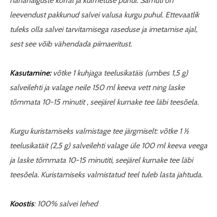
nahahaiguste korral ja külmetuse puhul. Samuti on
leevendust pakkunud salvei valusa kurgu puhul. Ettevaatlik
tuleks olla salvei tarvitamisega raseduse ja imetamise ajal,
sest see võib vähendada piimaeritust.
Kasutamine:
võtke 1 kuhjaga teelusikatäis (umbes 1,5 g)
salveilehti ja valage neile 150 ml keeva vett ning laske
tõmmata 10-15 minutit , seejärel kurnake tee läbi teesõela.
Kurgu kuristamiseks valmistage tee järgmiselt: võtke 1 1⁄2
teelusikatäit (2,5 g) salveilehti valage üle 100 ml keeva veega
ja laske tõmmata 10-15 minutiti, seejärel kurnake tee läbi
teesõela. Kuristamiseks valmistatud teel tuleb lasta jahtuda.
Koostis
: 100% salvei lehed