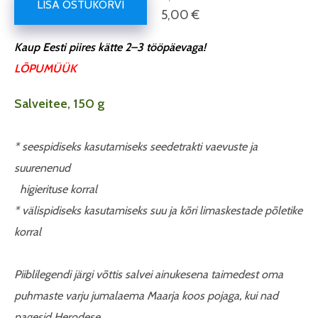
LISA OSTUKORVI
5,00 €
Kaup Eesti piires kätte 2–3 tööpäevaga!
LÕPUMÜÜK
Salveitee, 150 g
* seespidiseks kasutamiseks seedetrakti vaevuste ja
suurenenud
higierituse korral
* välispidiseks kasutamiseks suu ja kõri limaskestade põletike
korral
Piiblilegendi järgi võttis salvei ainukesena taimedest oma
puhmaste varju jumalaema Maarja koos pojaga, kui nad
pagesid Herodese