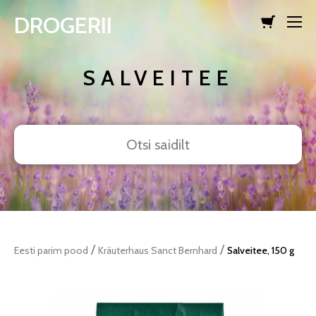
DROGERII
lisati ostukorvi.
Vaata ostukorvi
SALVEITEE
/
/
Eesti parim pood
Kräuterhaus Sanct Bernhard
Salveitee, 150 g