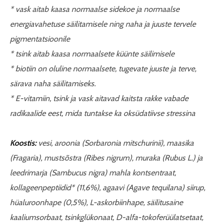
* vask aitab kaasa normaalse sidekoe ja normaalse
energiavahetuse säilitamisele ning naha ja juuste tervele
pigmentatsioonile
* tsink aitab kaasa normaalsete küünte säilimisele
* biotiin on oluline normaalsete, tugevate juuste ja terve,
särava naha säilitamiseks.
* E-vitamiin, tsink ja vask aitavad kaitsta rakke vabade
radikaalide eest, mida tuntakse ka oksüdatiivse stressina
Koostis:
vesi, aroonia (Sorbaronia mitschurinii), maasika
(Fragaria), mustsõstra (Ribes nigrum), muraka (Rubus L.) ja
leedrimarja (Sambucus nigra) mahla kontsentraat,
kollageenpeptiidid* (11,6%), agaavi (Agave tequilana) siirup,
hüaluroonhape (0,5%), L-askorbiinhape, säilitusaine
kaaliumsorbaat, tsinkglükonaat, D-alfa-tokoferüülatsetaat,