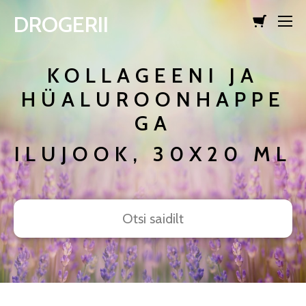
DROGERII
lisati ostukorvi.
Vaata ostukorvi
KOLLAGEENI JA
HÜALUROONHAPPE
GA
ILUJOOK, 30X20 ML