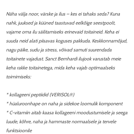
Näha välja noor, värske ja ilus – kes ei tahaks seda? Kuna
nahk, juuksed ja küüned taastuvad eelkõige seestpoolt,
vajame oma ilu säilitamiseks erinevaid toitaineid. Keha ei
suuda neid alati piisavas koguses pakkuda. Keskkonnamõjud,
nagu päike, sudu ja stress, võivad samuti suurendada
toitainete vajadust.
Sanct Bernhardi ilujook varustab meie
keha rakke toitainetega, mida keha vajab optimaalseks
toimimiseks:
* kollageeni peptiidid (VERISOL®)
* hüaluroonhape on naha ja sidekoe loomulik komponent
* C-vitamiin aitab kaasa kollageeni moodustumisele ja seega
luude, kõhre, naha ja hammaste normaalsele ja tervele
funktsioonile