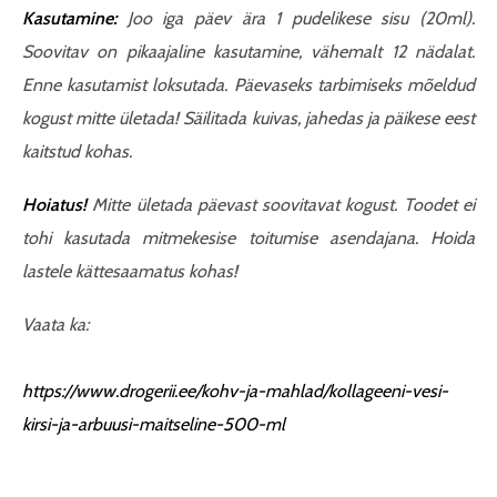
Kasutamine:
Joo iga päev ära 1 pudelikese sisu (20ml).
Soovitav on pikaajaline kasutamine, vähemalt 12 nädalat.
Enne kasutamist loksutada. Päevaseks tarbimiseks mõeldud
kogust mitte ületada! Säilitada kuivas, jahedas ja päikese eest
kaitstud kohas.
Hoiatus!
Mitte ületada päevast soovitavat kogust. Toodet ei
tohi kasutada mitmekesise toitumise asendajana. Hoida
lastele kättesaamatus kohas!
Vaata ka:
https://www.drogerii.ee/kohv-ja-mahlad/kollageeni-vesi-
kirsi-ja-arbuusi-maitseline-500-ml