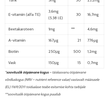
Tsink
5mg
50
23,2mg
3,6mg
E-vitamiin (alfa TE)
30
16,7mg
(5.38 I.E)
Beetakaroteen
1mg
**
4,6mg
A-vitamiin
167µg
21
776µg
Biotiin
250μg
500
1,2mg
Vask
150μg
15
0,7mg
*
soovituslik ööpäevane kogus
–
täiskasvanu ööpäevane
võrdluskogus (NRV
–
nutrient reference value) vastavalt määrusele
(EL) 1169/2011 toidualase teabe esitamise kohta tarbijale
**soovituslik ööpäevane kogus puudub