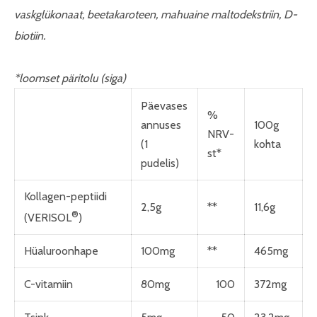
vaskglükonaat, beetakaroteen, mahuaine maltodekstriin, D-
biotiin.
*loomset päritolu (siga)
Päevases
%
annuses
100g
NRV-
(1
kohta
st*
pudelis)
Kollagen-peptiidi
2,5g
**
11,6g
®
(VERISOL
)
Hüaluroonhape
100mg
**
465mg
C-vitamiin
80mg
100
372mg