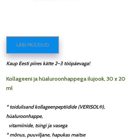
LÄBI MÜÜDUD
Kaup Eesti piires kätte 2–3 tööpäevaga!
Kollageeni ja hüaluroonhappega ilujook, 30 x 20
ml
* toidulisand kollageenpeptiidide (VERISOL®),
hüaluroonhappe,
vitamiinide, tsingi ja vasega
* mõnus, puuviljane, hapukas maitse