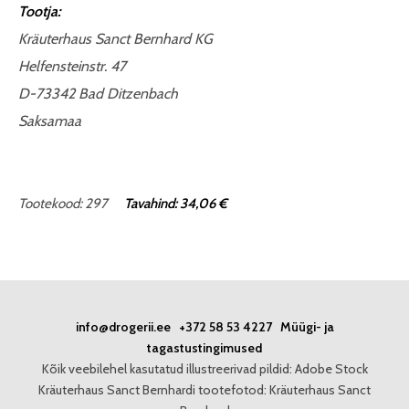
Tootja:
Kräuterhaus Sanct Bernhard KG
Helfensteinstr. 47
D-73342 Bad Ditzenbach
Saksamaa
Tootekood: 297
Tavahind: 34,06 €
info@drogerii.ee
+372 58 53 4227
Müügi- ja
tagastustingimused
Kõik veebilehel kasutatud illustreerivad pildid: Adobe Stock
Kräuterhaus Sanct Bernhardi tootefotod: Kräuterhaus Sanct