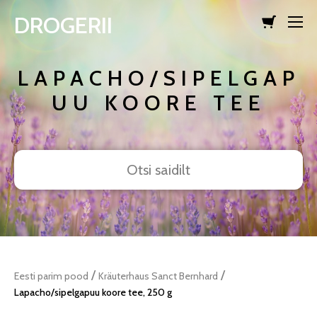
DROGERII
lisati ostukorvi.
Vaata ostukorvi
LAPACHO/SIPELGAP
UU KOORE TEE
/
/
Eesti parim pood
Kräuterhaus Sanct Bernhard
Lapacho/sipelgapuu koore tee, 250 g