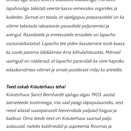
lapahooliga takistab seente kasvu erinevates organites ja
kudedes. Samuti on teada, et sipelgapuu preparaatidel on ka
võime takistada rakusiseste parasiitide paljunemist ja
arengut. Rasedatele ja imetavatele emadele on lapacho
vastunäidustatud. Lapacho tee pidev kasutamine toob kaasa
ka soole parema läbikäimise ilma kõhulahtisuseta. Mitmed
uuringud on näidanud, et lapacho parandab ka vere hapniku
edasikandmise võimet ja omab positiivset mõju ka artriidile.
Teed oskab Kräuterhaus teha!
Kräuterhaus Sanct Bernhardti ajalugu algas 1903. aastal
taimeteede tootmisega, mis said peagi ülipopulaarseks, sest
need aitasid suurepäraselt leevendada paljuisd haigusi ja
kaebusi. Oma teede eest on Kräuterhaus saanud palju
autasusid, näiteks kuldmedali ja aupreemia Roomas ja