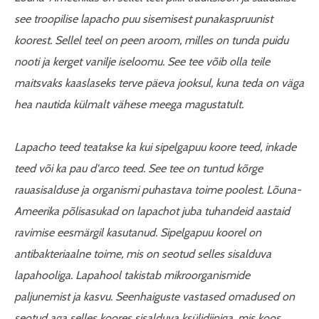
see troopilise lapacho puu sisemisest punakaspruunist
koorest. Sellel teel on peen aroom, milles on tunda puidu
nooti ja kerget vanilje iseloomu. See tee võib olla teile
maitsvaks kaaslaseks terve päeva jooksul, kuna teda on väga
hea nautida külmalt vähese meega magustatult.
Lapacho teed teatakse ka kui sipelgapuu koore teed, inkade
teed või ka pau d'arco teed. See tee on tuntud kõrge
rauasisalduse ja organismi puhastava toime poolest. Lõuna-
Ameerika põlisasukad on lapachot juba tuhandeid aastaid
ravimise eesmärgil kasutanud. Sipelgapuu koorel on
antibakteriaalne toime, mis on seotud selles sisalduva
lapahooliga. Lapahool takistab mikroorganismide
paljunemist ja kasvu. Seenhaiguste vastased omadused on
seotud aga selles koores sisalduva ksülidiiniga, mis koos