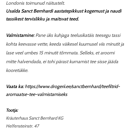
Londonis toimunud näitustelt.
Usalda Sanct Bernhardi aastatepikkust kogemust ja naudi
tassikest tervislikku ja maitsvat teed.
Valmistamine:
Pane üks kuhjaga teelusikatäis teesegu tassi
kohta keevasse vette, keeda väikesel kuumusel viis minutit ja
lase veel umbes 15 minutit tõmmata. Selleks, et aroomi
mitte halvendada, ei tohi pärast kurnamist tee sisse jääda
kooretükke.
Vaata ka:
https://www.drogerii.ee/sanctbernhard/teefiltrid-
aromaatse-tee-valmistamiseks
Tootja:
Kräuterhaus Sanct Bernhard KG
Helfensteinstr. 47