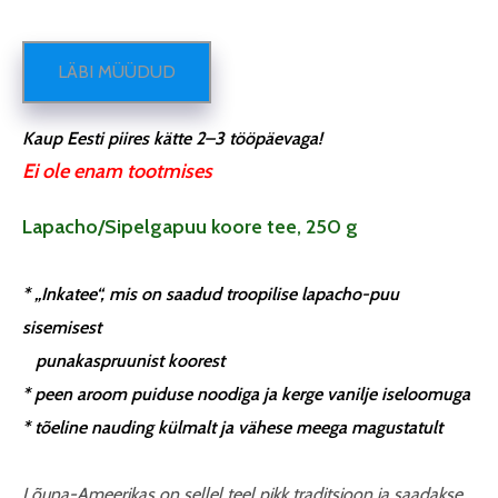
LÄBI MÜÜDUD
Kaup Eesti piires kätte 2–3 tööpäevaga!
Ei ole enam tootmises
Lapacho/Sipelgapuu koore tee, 250 g
* „Inkatee“, mis on saadud troopilise lapacho-puu
sisemisest
punakaspruunist koorest
* peen aroom puiduse noodiga ja kerge vanilje iseloomuga
* tõeline nauding külmalt ja vähese meega magustatult
Lõuna-Ameerikas on sellel teel pikk traditsioon ja saadakse